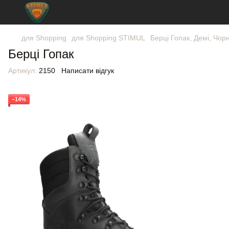
для Shopping
для Shopping STIMUL
Берці Гопак, Демі, Чорн
Берці Гопак
Артикул:
2150
Написати відгук
−14%