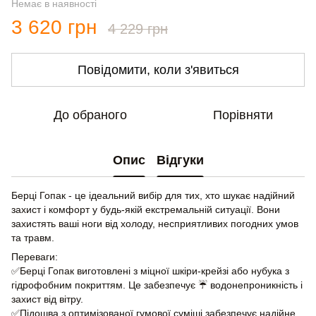
Немає в наявності
3 620 грн
4 229 грн
Повідомити, коли з'явиться
До обраного
Порівняти
Опис
Відгуки
Берці Гопак - це ідеальний вибір для тих, хто шукає надійний
захист і комфорт у будь-якій екстремальній ситуації. Вони
захистять ваші ноги від холоду, несприятливих погодних умов
та травм.
Переваги:
✅Берці Гопак виготовлені з міцної шкіри-крейзі або нубука з
гідрофобним покриттям. Це забезпечує ☔ водонепроникність і
захист від вітру.
✅Підошва з оптимізованої гумової суміші забезпечує надійне