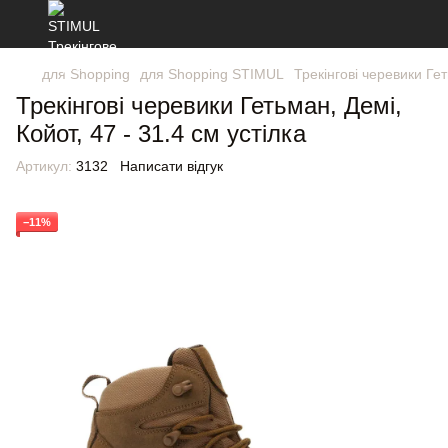
для Shopping
для Shopping STIMUL
Трекінгові черевики Гет
Трекінгові черевики Гетьман, Демі,
Койот, 47 - 31.4 см устілка
Артикул:
3132
Написати відгук
−11%