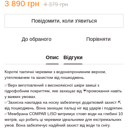
3 890 грн
4 379 грн
Повідомити, коли з'явиться
До обраного
Порівняти
Опис
Відгуки
Короткі тактичні черевики з водонепроникним верхом,
утеплювачем та захистом від пошкоджень.
✅Верх виготовлений з високоякісної шкіри замші з
гідрофобним покриттям, яке захищає від ☔промокання навіть
у важких умовах.
✅Захисна накладка на носку забезпечує додатковий захист ⛏
від пошкоджень. Вона захищає пальці ніг від ударів і подряпин.
✅Мембрана COMPAR LISO витримує стовп води на глибині 10
метрів, що робить ці черевики ідеальними для екстремальних
умов. Вона забезпечує надійний захист від води та снігу.